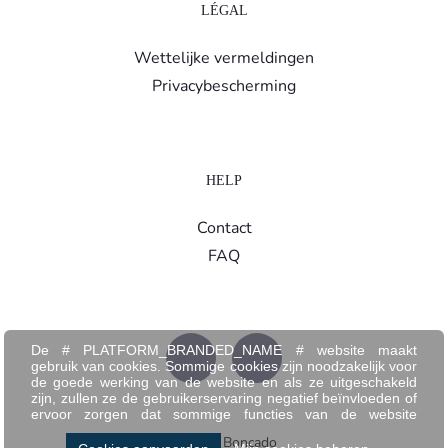
LÉGAL
Wettelijke vermeldingen
Privacybescherming
HELP
Contact
FAQ
De # PLATFORM_BRANDED_NAME # website maakt
gebruik van cookies. Sommige cookies zijn noodzakelijk voor
de goede werking van de website en als ze uitgeschakeld
zijn, zullen ze de gebruikerservaring negatief beïnvloeden of
ervoor zorgen dat sommige functies van de website
uitgeschakeld zijn. Andere cookies worden gebruikt voor
© 2026 Boncado
analyse- of marketingdoeleinden.